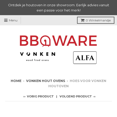
Ontdek je houtoven in onze showroom. Eerlijk advies vanuit
een passie voor het merk!
Menu
0
Winkelmandje
HOME
›
VONKEN HOUT OVENS
›
HOES VOOR VONKEN
HOUTOVEN
← VORIG PRODUCT
VOLGEND PRODUCT →