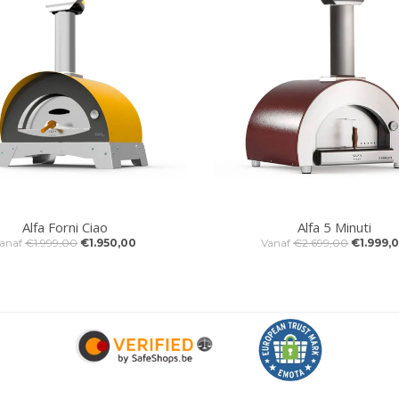
Alfa Forni Ciao
Alfa 5 Minuti
anaf
€1.999,00
€1.950,00
Vanaf
€2.699,00
€1.999,