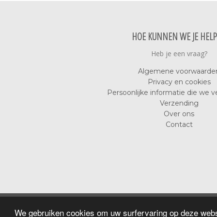
HOE KUNNEN WE JE HEL
Heb je een vraag?
Algemene voorwaarde
Privacy en cookies
Persoonlijke informatie die we 
Verzending
Over ons
Contact
We gebruiken cookies om uw surfervaring op deze webs
Build an email l