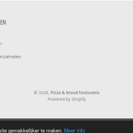
PEN
n
verzamelen
© 2026,
Pizza & brood houtovens
Powered by Shopify
ite gemakkelijker te maken.
Meer info
ist, promote new products, or announce a sale.