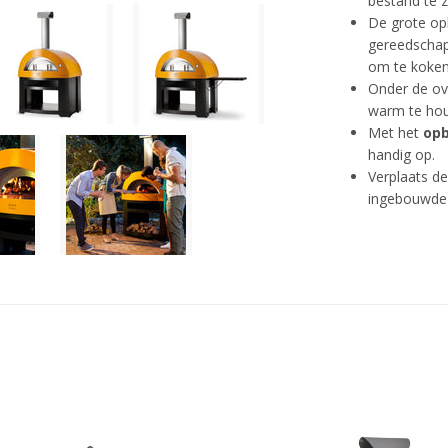
bestand te 
De grote op
gereedschap 
om te koken.
Onder de ov
warm te houd
Met het
opb
handig op.
Verplaats d
ingebouwd