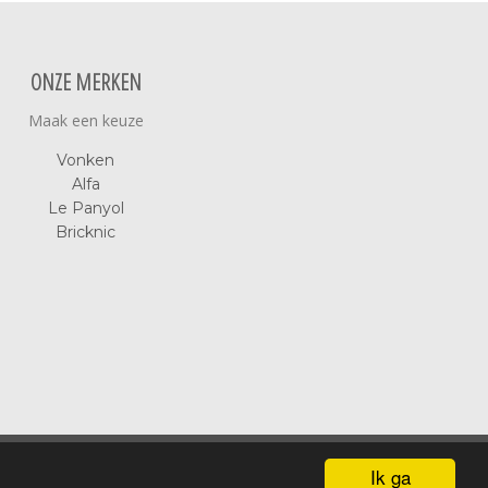
ONZE MERKEN
Maak een keuze
Vonken
Alfa
Le Panyol
Bricknic
Ik ga