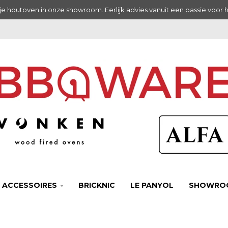
e houtoven in onze showroom. Eerlijk advies vanuit een passie voor 
 ACCESSOIRES
BRICKNIC
LE PANYOL
SHOWRO