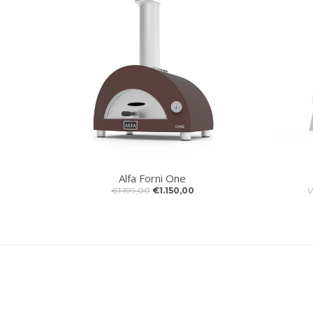
Alfa Forni One
€1.199,00
€1.150,00
V