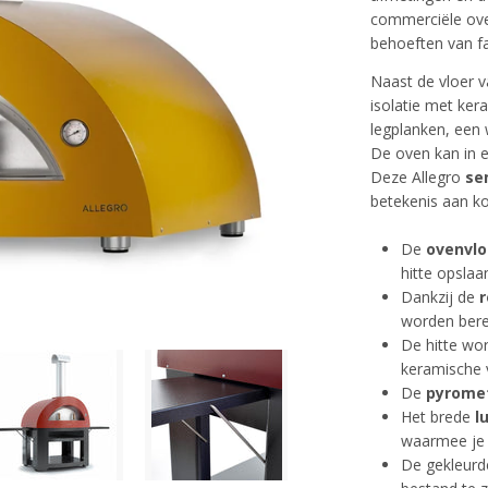
commerciële ove
behoeften van fa
Naast de vloer v
isolatie met ker
legplanken, een
De oven kan in e
Deze Allegro
se
betekenis aan k
De
ovenvl
hitte opslaa
Dankzij de
r
worden bere
De hitte wor
keramische 
De
pyrome
Het brede
l
waarmee je d
De gekleurd