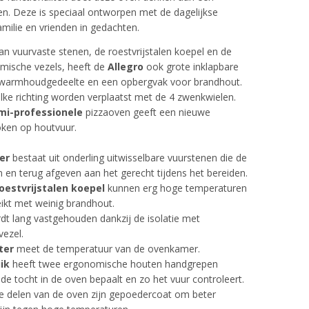
n. Deze is speciaal ontworpen met de dagelijkse
milie en vrienden in gedachten.
an vuurvaste stenen, de roestvrijstalen koepel en de
amische vezels, heeft de
Allegro
ook grote inklapbare
 warmhoudgedeelte en een opbergvak voor brandhout.
lke richting worden verplaatst met de 4 zwenkwielen.
mi-professionele
pizzaoven geeft een nieuwe
oken op houtvuur.
oer
bestaat uit onderling uitwisselbare vuurstenen die de
n en terug afgeven aan het gerecht tijdens het bereiden.
oestvrijstalen koepel
kunnen erg hoge temperaturen
ikt met weinig brandhout.
dt lang vastgehouden dankzij de isolatie met
vezel.
ter
meet de temperatuur van de ovenkamer.
uik
heeft twee ergonomische houten handgrepen
e tocht in de oven bepaalt en zo het vuur controleert.
e delen van de oven zijn gepoedercoat om beter