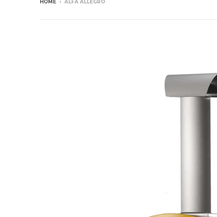
HOME
›
ALFA ALLEGRO