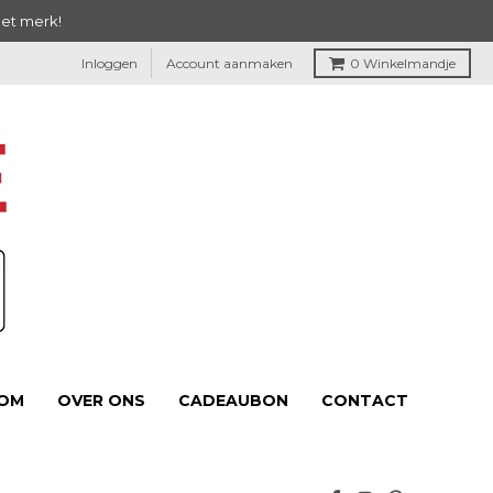
het merk!
Inloggen
Account aanmaken
0
Winkelmandje
OM
OVER ONS
CADEAUBON
CONTACT