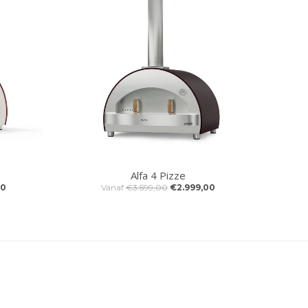
Alfa 4 Pizze
00
Vanaf
€3.599,00
€2.999,00