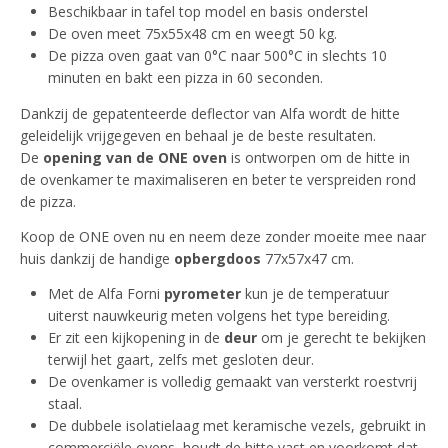
Beschikbaar in tafel top model en basis onderstel
De oven meet 75x55x48 cm en weegt 50 kg.
De pizza oven gaat van 0°C naar 500°C in slechts 10
minuten en bakt een pizza in 60 seconden.
Dankzij de gepatenteerde deflector van Alfa wordt de hitte
geleidelijk vrijgegeven en behaal je de beste resultaten.
De
opening van de ONE oven
is ontworpen om de hitte in
de ovenkamer te maximaliseren en beter te verspreiden rond
de pizza.
Koop de ONE oven nu en neem deze zonder moeite mee naar
huis dankzij de handige
opbergdoos
77x57x47 cm.
Met de Alfa Forni
pyrometer
kun je de temperatuur
uiterst nauwkeurig meten volgens het type bereiding.
Er zit een kijkopening in de
deur
om je gerecht te bekijken
terwijl het gaart, zelfs met gesloten deur.
De ovenkamer is volledig gemaakt van versterkt roestvrij
staal.
De dubbele isolatielaag met keramische vezels, gebruikt in
commerciële ovens, houdt de hitte vast en voorkomt dat