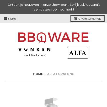
Ontdek je houtoven in onze showroom. Eerlijk advies vanuit
een passie voor het merk!
Menu
0
Winkelmandje
HOME
›
ALFA FORNI ONE