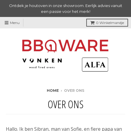
Ontdek je houtoven in onze showroom. Eerlijk advies vanuit
een passie voor het merk!
Menu
0
Winkelmandje
HOME
›
OVER ONS
OVER ONS
Hallo. Ik ben Sibran, man van Sofie, en fiere papa van