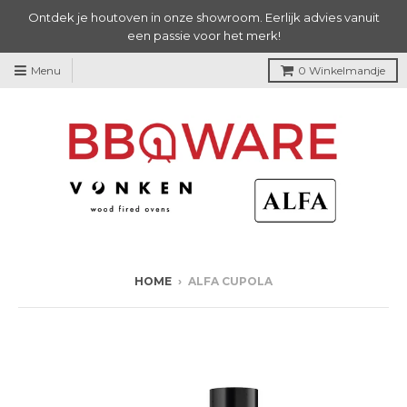
Ontdek je houtoven in onze showroom. Eerlijk advies vanuit
een passie voor het merk!
Menu
0
Winkelmandje
HOME
›
ALFA CUPOLA